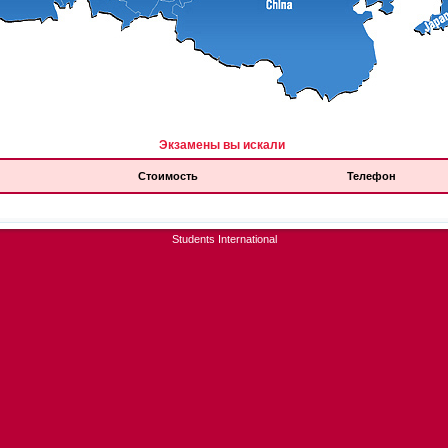
Экзамены вы искали
Стоимость
Телефон
Students International